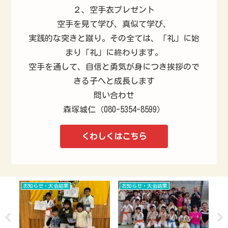
２、空手衣プレゼント
空手を見て学び、真似て学び、
実践的な突きと蹴り。その全ては、「礼」に始
まり「礼」に終わります。
空手を通して、自信と勇気が身につき挨拶ので
きる子へと成長します
問い合わせ
森塚城仁（080-5354-8599）
くわしくはこちら
お知らせ・大会結果
お知らせ・大会結果
お