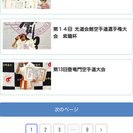
​第１４回 光道会館空手道選手権大
会 紫龍杯
​第13回登竜門空手道大会
次のページ
1
2
3
…
9