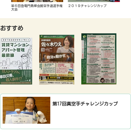
第６回登竜門勇輝会館空手道選手権
２０１９チャレンジカップ
​P
大会
選手
おすすめ
​第17回真空手チャレンジカップ