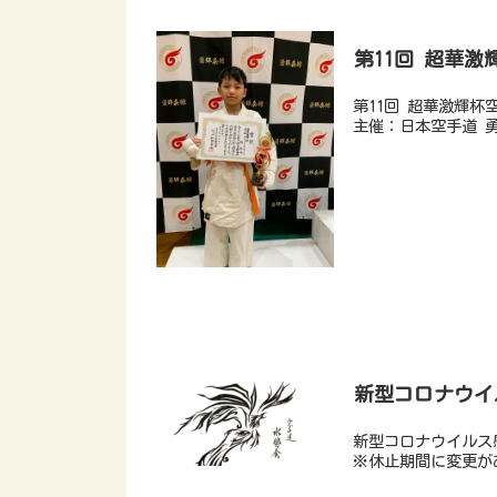
第11回 超華
第11回 超華激輝杯
主催：日本空手道 勇
新型コロナウイ
新型コロナウイルス
※休止期間に変更が