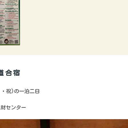
道合宿
(月・祝)の一泊二日
化財センター