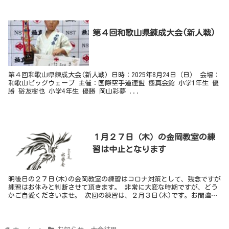
​第４回和歌山県錬成大会(新人戦)
第４回和歌山県錬成大会(新人戦) 日時：2025年8月24日（日） 会場：
和歌山ビッグウェーブ 主催：国際空手道連盟 極真会館 小学1年生 優
勝 硲友樹也 小学4年生 優勝 岡山彩夢 ...
１月２７日（木）の金岡教室の練
習は中止となります
明後日の２７日(木)の金岡教室の練習はコロナ対策として、残念ですが
練習はお休みと判断させて頂きます。 非常に大変な時期ですが、どう
かご自愛くださいませ。 次回の練習は、２月３日(木)です。お間違い
ないよう、よろしくお願い致し...