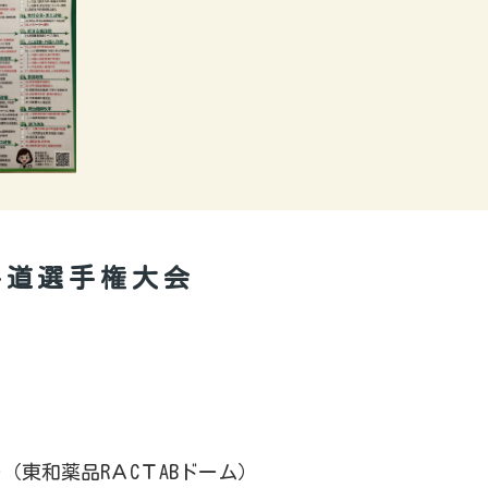
手道選手権大会
東和薬品RＡCＴABドーム）