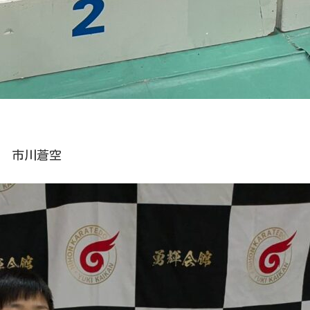
勝 市川蒼空