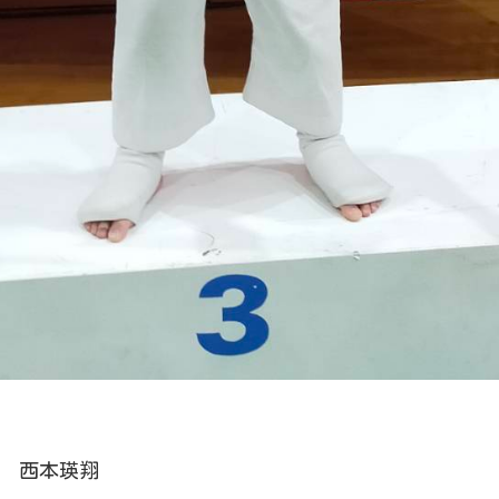
勝 西本瑛翔