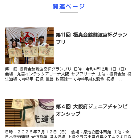
関連ページ
第11回 極真会館難波宮杯グラン
プリ
第11回 極真会館難波宮杯グランプリ 日時：令和4年12月11日（日）
会場：丸善インテックアリーナ大阪 サブアリーナ 主催：極真会館 柳
生道場 小学3年 初級 優勝 佐藤諒一 小学4年男女混合 初級 ...
​第４回 大阪府ジュニアチャンピ
オンシップ
日時：２０２６年７月１２日（日） 会場：原池公園体育館 主催：全
日本拳道連盟 光道會舘 塔本道場 上級クラス小学６年女子４２キロ以