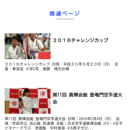
関連ページ
２０１８チャレンジカップ
２０１８チャレンジカップ 日時：平成３０年５月２０日（日） 主
催：拳実会 小学2年 優勝 橋元壮輔
第11回 勇輝会館 登竜門空手道大
会
第11回 勇輝会館 登竜門空手道大会 日時：2024年2月4日（日） 会
場：吹田市立 洗心館 武道場 主催：日本空手道勇輝会館 小3・4女子
ビギナークラス 準優勝 中村亜音 小5男子ゼロ...